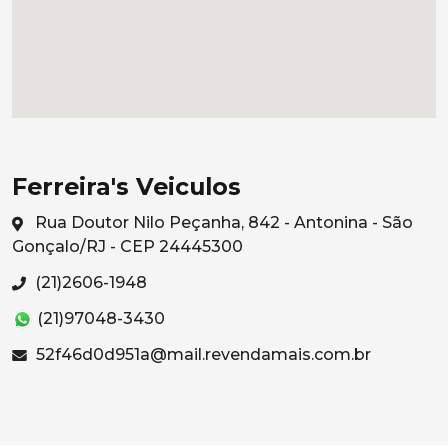
Ferreira's Veiculos
Rua Doutor Nilo Peçanha, 842 - Antonina - São
Gonçalo/RJ - CEP 24445300
(21)2606-1948
(21)97048-3430
52f46d0d951a@mail.revendamais.com.br