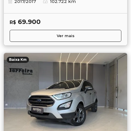
2017/2017
102.722 km
69.900
R$
Ver mais
Baixa Km